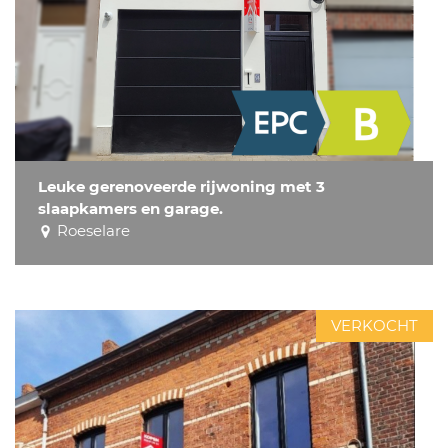
Leuke gerenoveerde rijwoning met 3
slaapkamers en garage.
Roeselare
VERKOCHT