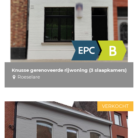
Knusse gerenoveerde rijwoning (3 slaapkamers)
Roeselare
VERKOCHT