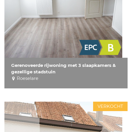
Gerenoveerde rijwoning met 3 slaapkamers &
gezellige stadstuin
Roeselare
VERKOCHT