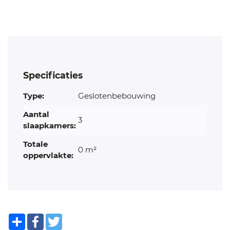
Specificaties
Type:
Geslotenbebouwing
Aantal
3
slaapkamers:
Totale
0 m²
oppervlakte:
Share
Facebook
Twitter