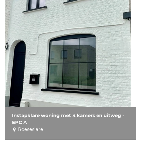
Instapklare woning met 4 kamers en uitweg -
EPC A
Roeseslare