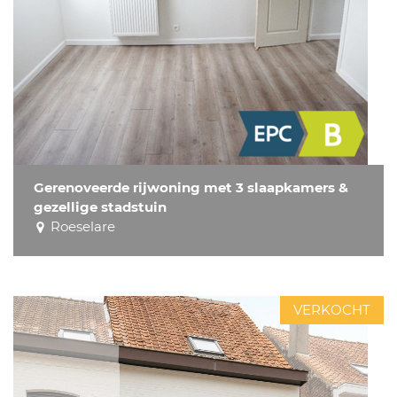
Gerenoveerde rijwoning met 3 slaapkamers &
gezellige stadstuin
Roeselare
VERKOCHT